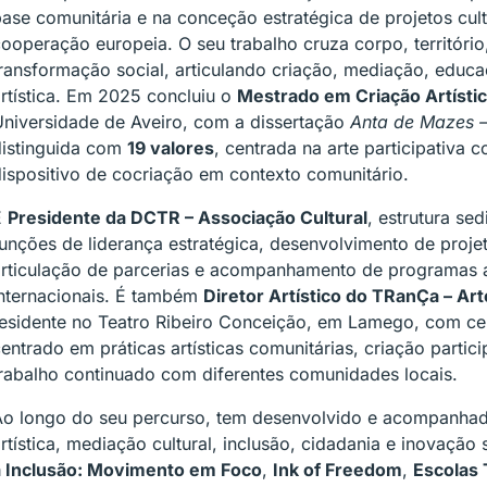
ase comunitária e na conceção estratégica de projetos cult
ooperação europeia. O seu trabalho cruza corpo, território
ransformação social, articulando criação, mediação, educa
rtística. Em 2025 concluiu o
Mestrado em Criação Artíst
Universidade de Aveiro, com a dissertação
Anta de Mazes –
distinguida com
19 valores
, centrada na arte participativa
ispositivo de cocriação em contexto comunitário.
É
Presidente da DCTR – Associação Cultural
, estrutura s
unções de liderança estratégica, desenvolvimento de projet
rticulação de parcerias e acompanhamento de programas ar
internacionais. É também
Diretor Artístico do TRanÇa – A
residente no Teatro Ribeiro Conceição, em Lamego, com ce
entrado em práticas artísticas comunitárias, criação partici
rabalho continuado com diferentes comunidades locais.
Ao longo do seu percurso, tem desenvolvido e acompanhad
rtística, mediação cultural, inclusão, cidadania e inovação 
a Inclusão: Movimento em Foco
,
Ink of Freedom
,
Escolas