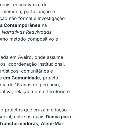
urais, educativos e de
, memória, participação e
ção não formal e investigação
ica Contemporânea
na
 Narrativas Reavivadas
,
 como método compositivo e
ediada em Aveiro, onde assume
os, coordenação institucional,
tísticos, comunitários e
rte em Comunidade
, projeto
rca de 16 anos de percurso,
pativa, relação com o território e
o projetos que cruzam criação
social, entre os quais
Dança para
 Transformadoras
,
Além-Mar
,