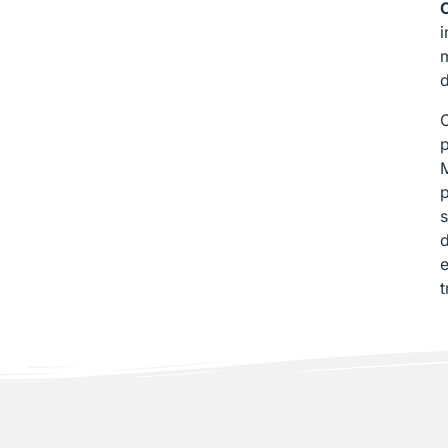
i
m
d
p
p
s
e