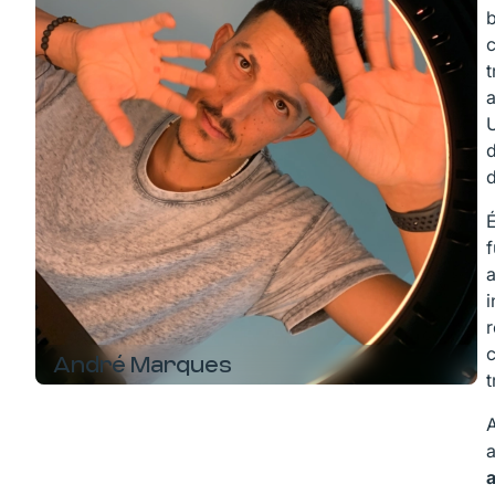
b
c
t
a
d
f
a
c
André Marques
t
a