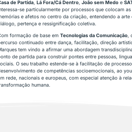
Casa de Partida
,
Lá Fora/Cá Dentro
,
João sem Medo
e
SAT
nteressa-se particularmente por processos que colocam as 
emórias e afetos no centro da criação, entendendo a arte
iálogo, pertença e ressignificação coletiva.
Com formação de base em
Tecnologias da Comunicação
,
ercurso continuado entre dança, facilitação, direção artísti
Marques tem vindo a afirmar uma abordagem transdisciplin
onto de partida para construir pontes entre pessoas, lingua
ociais. O seu trabalho estende-se à facilitação de processo
desenvolvimento de competências socioemocionais, ao yout
m rede, nacionais e europeus, com especial atenção à rela
transformação humana.