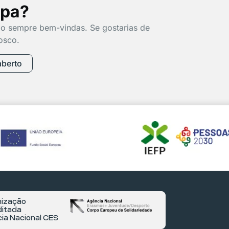
ipa?
o sempre bem-vindas. Se gostarias de
osco.
aberto
ização
itada
ia Nacional CES