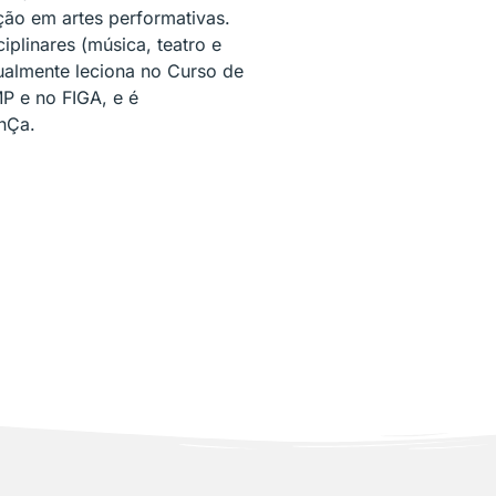
ção em artes performativas.
plinares (música, teatro e
ualmente leciona no Curso de
MP e no FIGA, e é
nÇa.