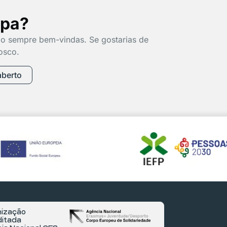
ipa?
o sempre bem-vindas. Se gostarias de
osco.
aberto
ização
itada