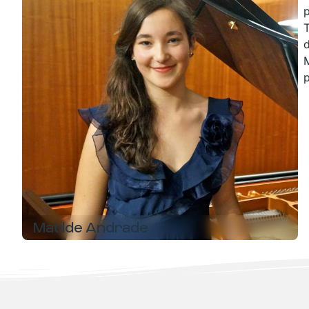
p
T
M
Matilde Andrade