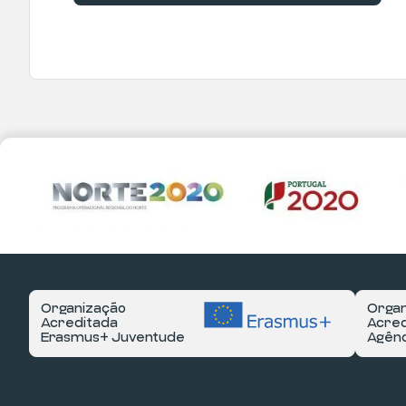
Organização
Organ
Acreditada
Acred
Erasmus+ Juventude
Agênc