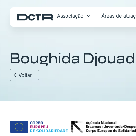
Associação
Áreas de atua
Boughida Djouad
Voltar