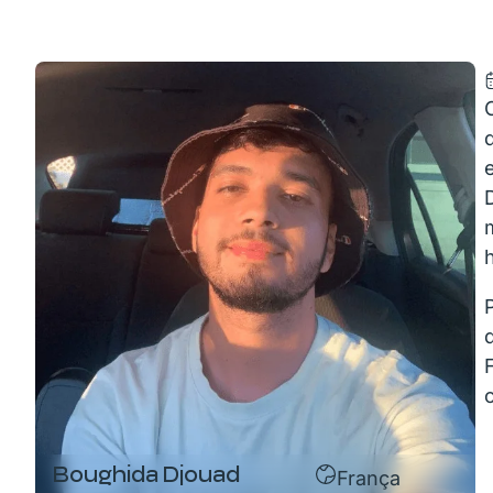
Boughida Djouad
França