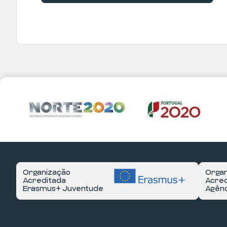
Organização
Organ
Acreditada
Acred
Erasmus+ Juventude
Agênc