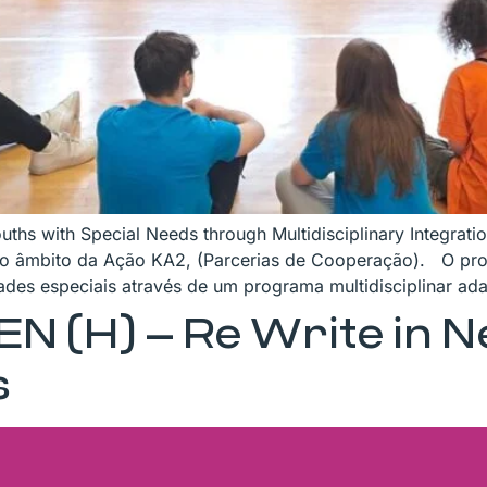
ouths with Special Needs through Multidisciplinary Integrat
o âmbito da Ação KA2, (Parcerias de Cooperação). O proje
ades especiais através de um programa multidisciplinar ad
EN (H) – Re Write in 
s