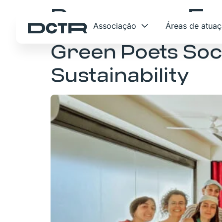
Programa:
Er
Associação
Áreas de atua
Green Poets Soci
Sustainability