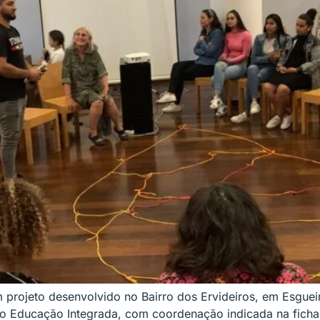
m projeto desenvolvido no Bairro dos Ervideiros, em Esguei
ro Educação Integrada, com coordenação indicada na ficha