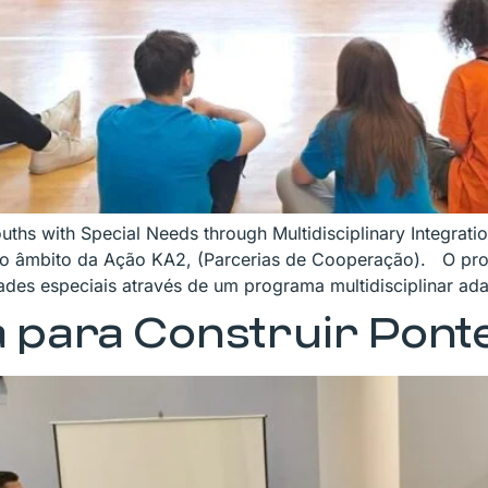
ouths with Special Needs through Multidisciplinary Integrat
o âmbito da Ação KA2, (Parcerias de Cooperação). O proje
ades especiais através de um programa multidisciplinar ad
a para Construir Pont