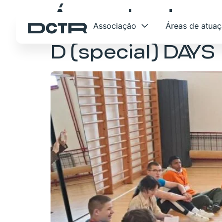
Área de atuaç
Associação
Áreas de atua
D (special) DAYS