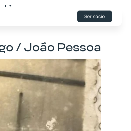
tica e
Ser sócio
go / João Pessoa