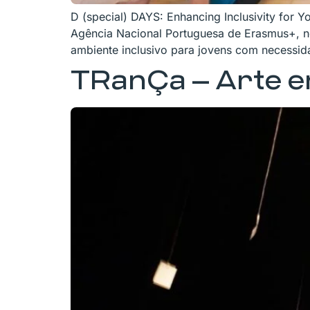
D (special) DAYS: Enhancing Inclusivity for Y
Agência Nacional Portuguesa de Erasmus+, n
ambiente inclusivo para jovens com necessid
TRanÇa – Arte 