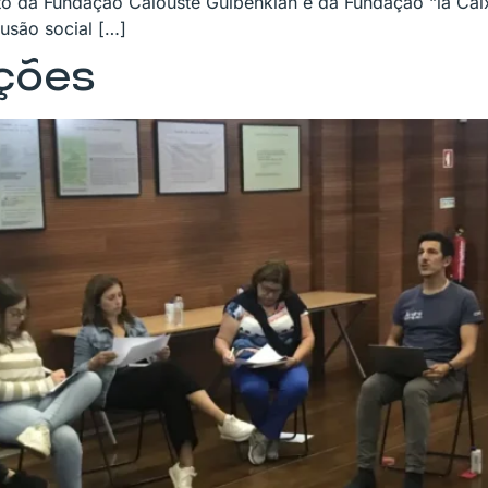
nto da Fundação Calouste Gulbenkian e da Fundação “la Cai
usão social […]
ções