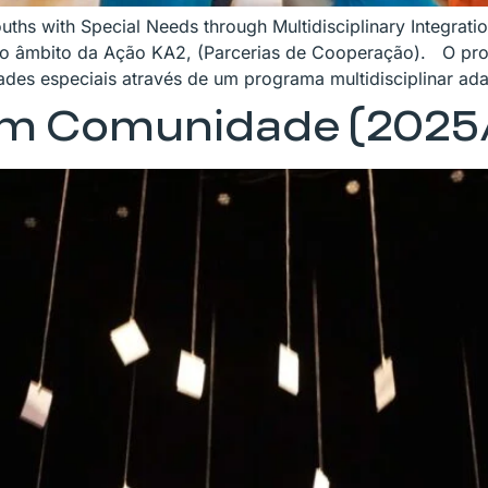
ouths with Special Needs through Multidisciplinary Integrat
o âmbito da Ação KA2, (Parcerias de Cooperação). O proje
ades especiais através de um programa multidisciplinar ad
em Comunidade (2025